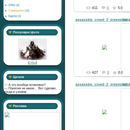
Обої
[9]
411
0
5.0
Скріншоти
[10]
Карти
[5]
assassins_creed_2_sreenshot_
ass
Популярні фото
10.05.2011
Zver
[
Обої
]
427
0
0.0
Цитати
assassins_creed_2_sreenshot_
ass
— А это вообще возможно?
— Понятия не имею… Вот сделаю,
тогда и узнаем.
Реклама
10.05.2011
Zver