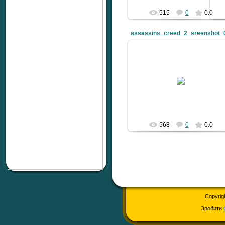
515
0
0.0
assassins_creed_2_sreenshot_
10.05.2011
Zver
568
0
0.0
Copyrig
Зробити