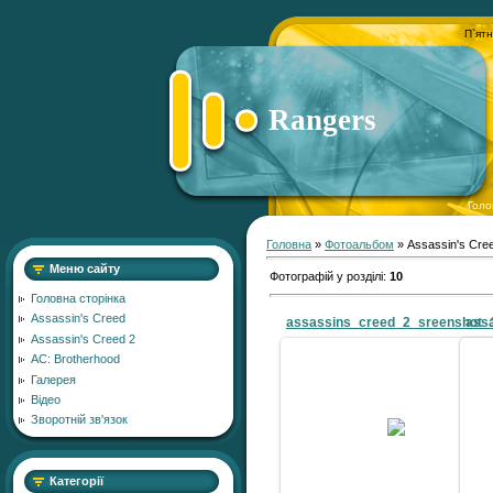
П`ятн
Rangers
Голо
Головна
»
Фотоальбом
» Assassin's Cre
Меню сайту
Фотографій у розділі
:
10
Головна сторінка
Assassin's Creed
assassins_creed_2_sreenshot_
ass
Assassin's Creed 2
AC: Brotherhood
Галерея
Відео
10.05.2011
Зворотній зв'язок
Zver
Категорії