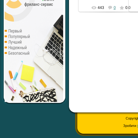
443
0
0.0
Copyrig
Зробити