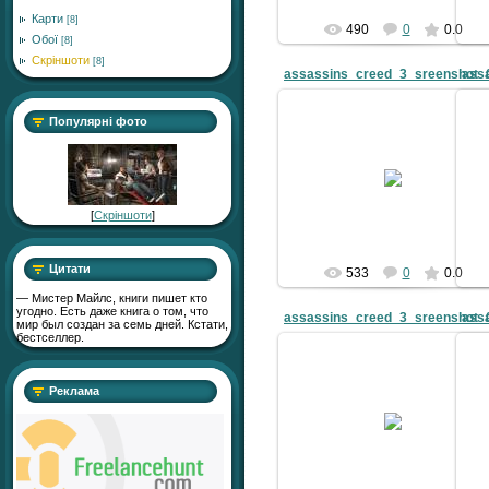
Карти
[8]
490
0
0.0
Обої
[8]
Скріншоти
[8]
assassins_creed_3_sreenshot_
ass
Популярні фото
16.05.2011
Zver
[
Скріншоти
]
Цитати
533
0
0.0
— Мистер Майлс, книги пишет кто
угодно. Есть даже книга о том, что
assassins_creed_3_sreenshot_
ass
мир был создан за семь дней. Кстати,
бестселлер.
Реклама
16.05.2011
Zver