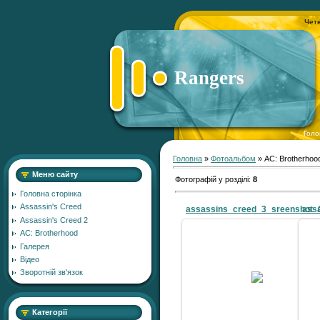
Четв
Rangers
Голо
Головна
»
Фотоальбом
» AC: Brotherhoo
Меню сайту
Фотографій у розділі
:
8
Головна сторінка
Assassin's Creed
assassins_creed_3_sreenshot_
ass
Assassin's Creed 2
AC: Brotherhood
Галерея
Відео
16.05.2011
Зворотній зв'язок
Zver
Категорії