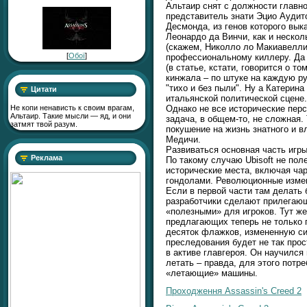
Альтаир снят с должности главно
представитель знати Эцио Аудит
Десмонда, из генов которого вы
Леонардо да Винчи, как и нескол
(скажем, Николло ло Макиавелли
[
Обої
]
профессиональному киллеру. Да
(в статье, кстати, говорится о т
кинжала – по штуке на каждую ру
"тихо и без пыли". Ну а Катерин
Цитати
итальянской политической сцене.
Не копи ненависть к своим врагам,
Однако не все исторические перс
Альтаир. Такие мысли — яд, и они
задача, в общем-то, не сложная.
затмят твой разум.
покушение на жизнь знатного и в
Медичи.
Развиваться основная часть игры
Реклама
По такому случаю Ubisoft не по
исторические места, включая ча
гондолами. Революционные измен
Если в первой части там делать б
разработчики сделают прилегающ
«полезными» для игроков. Тут же 
предлагающих теперь не только п
десяток флажков, измененную си
преследования будет не так прос
в активе главгероя. Он научился
летать – правда, для этого потр
«летающие» машины.
Проходження Assassin's Creed 2