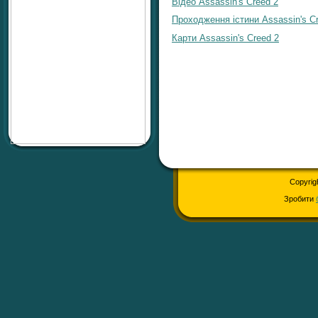
Відео Assassin's Creed 2
Проходження істини Assassin's C
Карти Assassin's Creed 2
Copyrig
Зробити