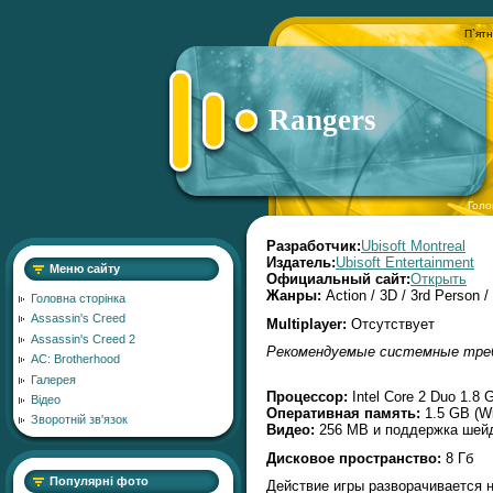
П`ятн
Rangers
Голо
Разработчик:
Ubisoft Montreal
Издатель:
Ubisoft Entertainment
Меню сайту
Официальный сайт:
Открыть
Жанры:
Action / 3D / 3rd Person /
Головна сторінка
Assassin's Creed
Multiplayer:
Отсутствует
Assassin's Creed 2
Рекомендуемые системные треб
AC: Brotherhood
Галерея
Процессор:
Intel Core 2 Duo 1.8
Відео
Оперативная память:
1.5 GB (Wi
Зворотній зв'язок
Видео:
256 MB и поддержка шейд
Дисковое пространство:
8 Гб
Популярні фото
Действие игры разворачивается н