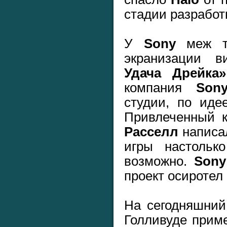
стадии разработ
У
Sony
меж те
экранизации
Удача Дрейка»
компания
Son
студии, по иде
Привлеченный 
Расселл
написал
игры настольк
возможно.
Sony
проект осиротел 
На сегодняшний
Голливуде прим