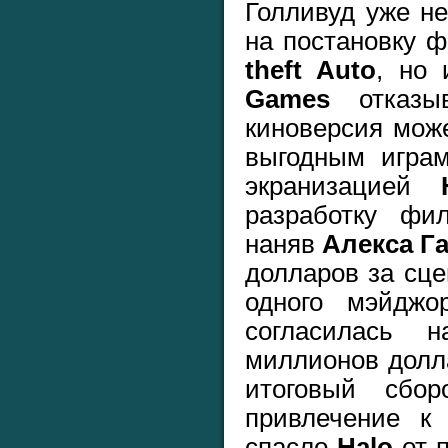
Голливуд уже н
на постановку 
theft Auto
, но
Games
отказыв
киноверсия може
выгодным игра
экранизацией
разработку фи
наняв
Алекса Г
долларов за сце
одного мэйдж
согласилась
миллионов долла
итоговый сбо
привлечение к
спасло
Halo
от 