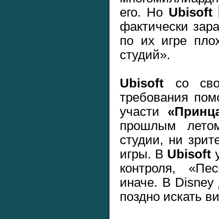
его. Но
Ubisoft
фактически зара
по их игре пло
студий».
Ubisoft
со свое
требования пом
участи
«Принц
прошлым лето
студии, ни зрит
игры. В
Ubisoft
у
контроля, «Пе
иначе. В Disney
поздно искать в