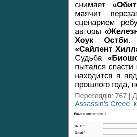
снимает
«Оби
маячит перез
сценарием ребу
авторы
«Железн
Хоук Остби
.
«Сайлент Хилл
Судьба
«Биошо
пытался спасти 
находится в ве
прошлого года, н
Переглядів
: 767 |
Д
Assassin's Creed
,
Всього коментарів
:
0
Ім`я *:
Email *: