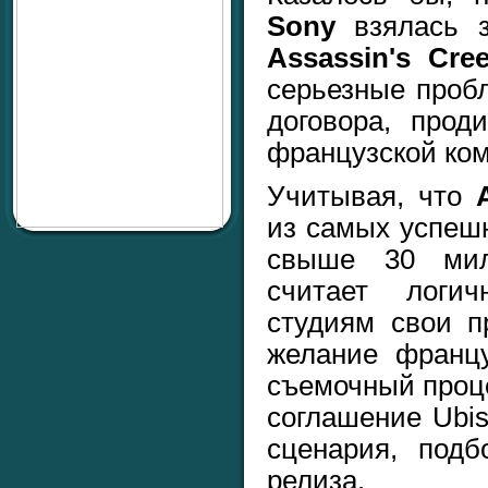
Sony
взялась з
Assassin's Cre
серьезные проб
договора, прод
французской ко
Учитывая, что
A
из самых успеш
свыше 30 мил
считает логич
студиям свои п
желание францу
съемочный проц
соглашение Ubis
сценария, подб
релиза.