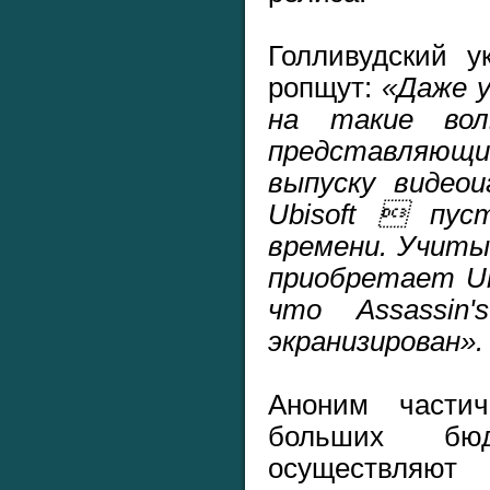
Голливудский 
ропщут:
«Даже 
на такие вол
представляющ
выпуску видеои
Ubisoft  пус
времени. Учиты
приобретает Ub
что Assassin
экранизирован».
Аноним части
больших бюд
осуществляют 