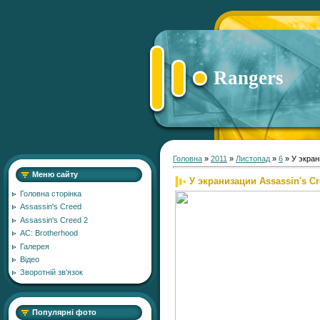
Rangers
Головна
»
2011
»
Листопад
»
6
» У экран
Меню сайту
У экранизации Assassin's 
Головна сторінка
Assassin's Creed
Assassin's Creed 2
AC: Brotherhood
Галерея
Відео
Зворотній зв'язок
Популярні фото