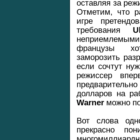
оставляя за реж
Отметим, что р
игре претенд
требования
U
неприемлемым
французы хо
заморозить разр
если сочтут нуж
режиссер впер
предварительн
долларов на р
Warner
можно по
Вот слова одн
прекрасно п
многомиллиардн