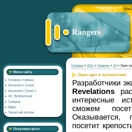
П`ятн
Rangers
Голо
Головна
»
2011
»
Травень
»
25
» Эцио ед
Меню сайту
Эцио едет в путешествие
Головна сторінка
Разработчики э
Assassin's Creed
Revelations
рас
Assassin's Creed 2
AC: Brotherhood
интересные ис
Галерея
сможем посе
Відео
Зворотній зв'язок
Оказывается,
посетит крепос
Популярні фото