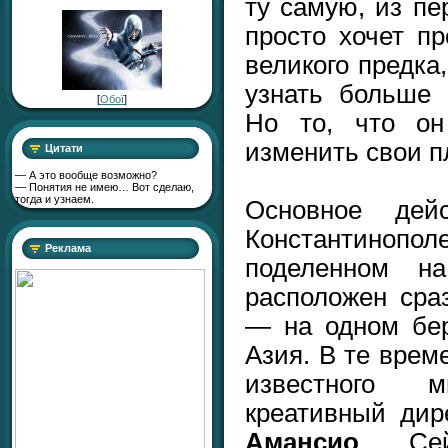
ту самую, из пе
просто хочет п
великого предка
узнать больше 
[
Обої
]
Но то, что он 
изменить свои 
Цитати
— А это вообще возможно?
— Понятия не имею… Вот сделаю,
тогда и узнаем.
Основное дей
Константинопо
Реклама
поделенном н
расположен сра
— на одном бер
Азия. В те врем
известного 
креативный ди
Амансио
. Се