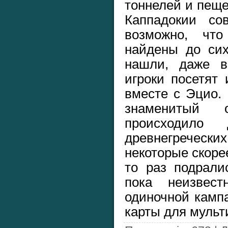
тоннелей и пеще
Каппадокии с
возможно, чт
найдены до сих
нашли, даже в
игроки посетят
вместе с Эцио.
знаменитый 
происходило 
древнегрече
некоторые скорее
то раз подрали
пока неизвес
одиночной камп
карты для мульт