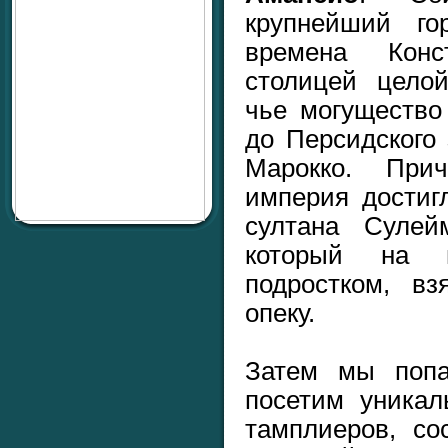
крупнейший г
времена Конс
столицей цело
чье могущество
до Персидского
Марокко. При
империя достиг
султана Сулей
который на 
подростком, в
опеку.
Затем мы поп
посетим уникал
тамплиеров, со