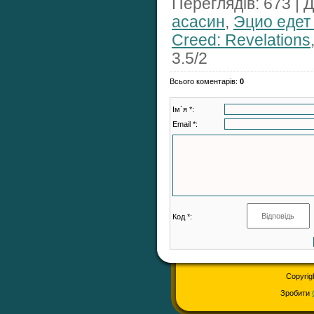
Переглядів
: 673 |
Д
асасин
,
Эцио едет
Creed: Revelations
3.5
/
2
Всього коментарів
:
0
Ім`я *:
Email *:
Код *:
Copyrig
Зробити