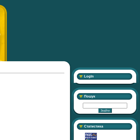
S
LogIn
Пошук
Статистика