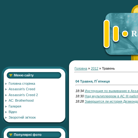
R
Головна
»
2012
»
Травень
Меню сайту
04 Травня, П`ятниця
Головна сторінка
Assassin's Creed
18:34
Инструкция по выживанию в Assas
Assassin's Creed 2
18:30
Над мультиплеером в AC III работ
AC: Brotherhood
18:28
Завершится ли история Дезмонд
Галерея
Відео
Зворотній зв'язок
Популярні фото