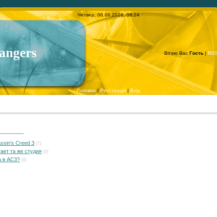
Четвер, 06.08.2026, 08:24
angers
Вітаю Вас
Гость
|
RS
Головна
|
Реєстрація
|
Вхід
sin’s Creed 3
(7)
ает та же студия
(0)
а в AC3?
(0)