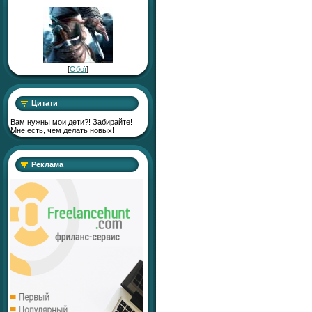
[
Обої
]
Цитати
Вам нужны мои дети?! Забирайте!
Мне есть, чем делать новых!
Реклама